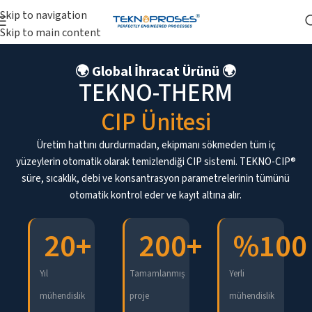
Skip to navigation
Skip to main content
CIP Ünitesi
🌍 Global İhracat Ürünü 🌍
TEKNO-THERM
CIP Ünitesi
Üretim hattını durdurmadan, ekipmanı sökmeden tüm iç
yüzeylerin otomatik olarak temizlendiği CIP sistemi. TEKNO-CIP®
süre, sıcaklık, debi ve konsantrasyon parametrelerinin tümünü
otomatik kontrol eder ve kayıt altına alır.
20
+
200
+
%
100
Yıl
Tamamlanmış
Yerli
mühendislik
proje
mühendislik