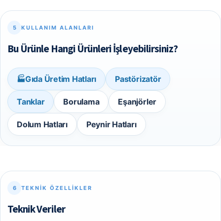
5
KULLANIM ALANLARI
Bu Ürünle Hangi Ürünleri İşleyebilirsiniz?
Gıda Üretim Hatları
Pastörizatör
🏭
Tanklar
Borulama
Eşanjörler
Dolum Hatları
Peynir Hatları
6
TEKNIK ÖZELLIKLER
Teknik Veriler