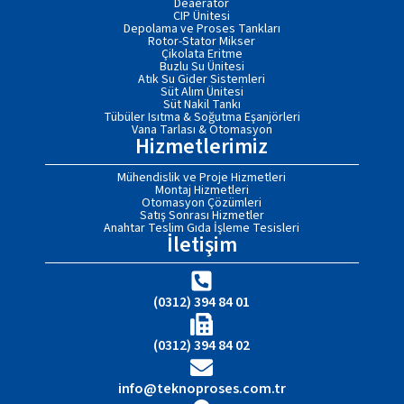
Deaeratör
CIP Ünitesi
Depolama ve Proses Tankları
Rotor-Stator Mikser
Çikolata Eritme
Buzlu Su Ünitesi
Atık Su Gider Sistemleri
Süt Alım Ünitesi
Süt Nakil Tankı
Tübüler Isıtma & Soğutma Eşanjörleri
Vana Tarlası & Otomasyon
Hizmetlerimiz
Mühendislik ve Proje Hizmetleri
Montaj Hizmetleri
Otomasyon Çözümleri
Satış Sonrası Hizmetler
Anahtar Teslim Gıda İşleme Tesisleri
İletişim
(0312) 394 84 01
(0312) 394 84 02
info@teknoproses.com.tr