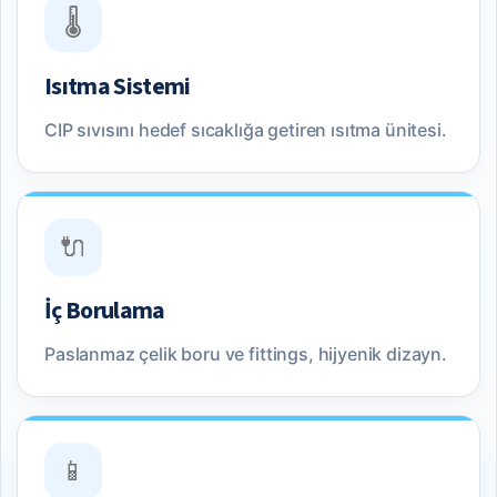
🌡️
Isıtma Sistemi
CIP sıvısını hedef sıcaklığa getiren ısıtma ünitesi.
🔌
İç Borulama
Paslanmaz çelik boru ve fittings, hijyenik dizayn.
📱