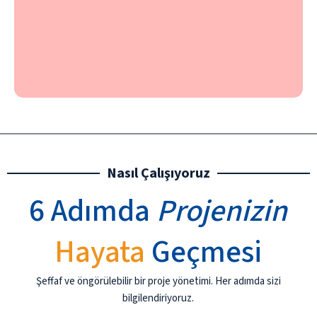
m
a
il
y
g
s
Nasıl Çalışıyoruz
6 Adımda
Projenizin
Hayata
Geçmesi
Şeffaf ve öngörülebilir bir proje yönetimi. Her adımda sizi
bilgilendiriyoruz.