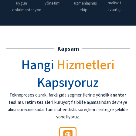
maliyet
uygun
yönetimi
uzmanlaşmış
avantajı
dokümantasyon
ekip
Kapsam
Hangi
Hizmetleri
Kapsıyoruz
Teknoproses olarak, farklı gıda segmentlerine yönelik
anahtar
teslim üretim tesisleri
kuruyor; fizibilite aşamasından devreye
alma sürecine kadar tüm mühendislik süreçlerini entegre şekilde
yönetiyoruz.