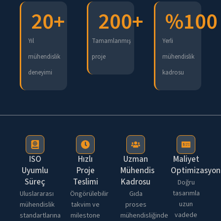
20
+
200
+
%
100
Yıl
Tamamlanmış
Yerli
mühendislik
proje
mühendislik
deneyimi
kadrosu
ISO
Hızlı
Uzman
Maliyet
Uyumlu
Proje
Mühendis
Optimizasyon
Süreç
Teslimi
Kadrosu
Doğru
tasarımla
Uluslararası
Öngörülebilir
Gıda
uzun
mühendislik
takvim ve
proses
vadede
standartlarına
milestone
mühendisliğinde