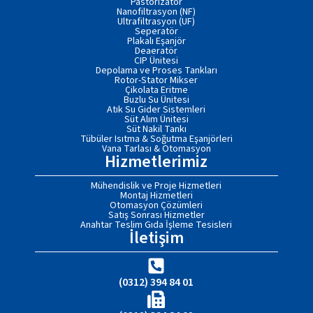
Pastörizatör
Nanofiltrasyon (NF)
Ultrafiltrasyon (UF)
Seperatör
Plakalı Eşanjör
Deaeratör
CIP Ünitesi
Depolama ve Proses Tankları
Rotor-Stator Mikser
Çikolata Eritme
Buzlu Su Ünitesi
Atık Su Gider Sistemleri
Süt Alım Ünitesi
Süt Nakil Tankı
Tübüler Isıtma & Soğutma Eşanjörleri
Vana Tarlası & Otomasyon
Hizmetlerimiz
Mühendislik ve Proje Hizmetleri
Montaj Hizmetleri
Otomasyon Çözümleri
Satış Sonrası Hizmetler
Anahtar Teslim Gıda İşleme Tesisleri
İletişim
(0312) 394 84 01