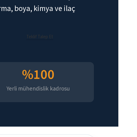
ma, boya, kimya ve ilaç
Teklif Talep Et
%
100
Yerli mühendislik kadrosu