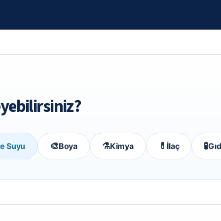
yebilirsiniz?
🎨
⚗️
💊
🧪
e Suyu
Boya
Kimya
İlaç
Gıd