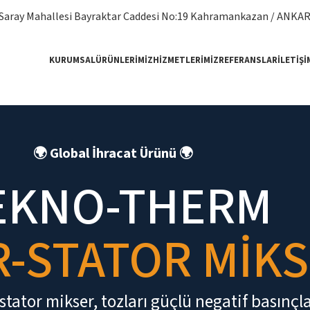
Saray Mahallesi Bayraktar Caddesi No:19 Kahramankazan / ANKA
KURUMSAL
ÜRÜNLERIMIZ
HIZMETLERIMIZ
REFERANSLAR
İLETIŞI
🌍 Global İhracat Ürünü 🌍
EKNO-THERM
-STATOR MİK
tator mikser, tozları güçlü negatif basınçla 