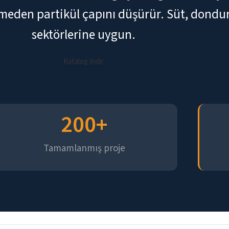
meden partikül çapını düşürür. Süt, dondur
sektörlerine uygun.
Katalog İndir
200
+
Tamamlanmış proje