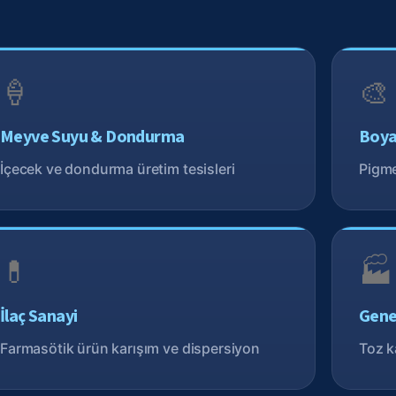
🍦
🎨
Meyve Suyu & Dondurma
Boya
İçecek ve dondurma üretim tesisleri
Pigme
💊
🏭
İlaç Sanayi
Gene
Farmasötik ürün karışım ve dispersiyon
Toz k