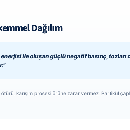
ükemmel Dağılım
erjisi ile oluşan güçlü negatif basınç, tozları 
.”
türü, karışım prosesi ürüne zarar vermez. Partikül çap