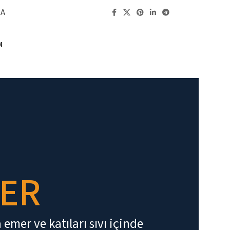
RA
M
SER
emer ve katıları sıvı içinde